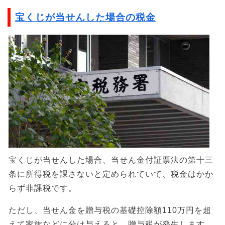
宝くじが当せんした場合の税金
宝くじが当せんした場合、当せん金付証票法の第十三
条に所得税を課さないと定められていて、税金はかか
らず非課税です。
ただし、当せん金を贈与税の基礎控除額110万円を超
えて家族などに分け与えると、贈与税が発生します。