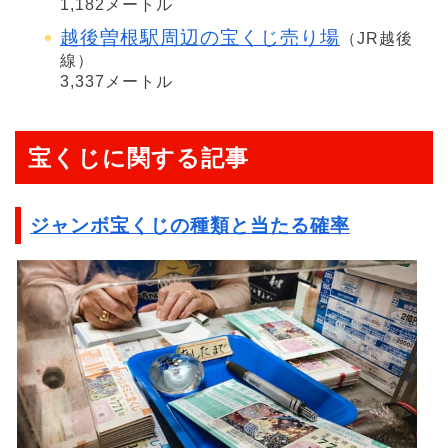
1,182メートル
越後曽根駅周辺の宝くじ売り場
（JR越後
線）
3,337メートル
宝くじに関する記事
ジャンボ宝くじの種類と当たる確率