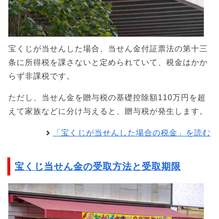
宝くじが当せんした場合、当せん金付証票法の第十三
条に所得税を課さないと定められていて、税金はかか
らず非課税です。
ただし、当せん金を贈与税の基礎控除額110万円を超
えて家族などに分け与えると、贈与税が発生します。
「宝くじが当せんした場合の税金」を読む
宝くじ当せん金の受取方法と受取期限