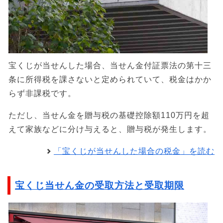
宝くじが当せんした場合、当せん金付証票法の第十三
条に所得税を課さないと定められていて、税金はかか
らず非課税です。
ただし、当せん金を贈与税の基礎控除額110万円を超
えて家族などに分け与えると、贈与税が発生します。
「宝くじが当せんした場合の税金」を読む
宝くじ当せん金の受取方法と受取期限