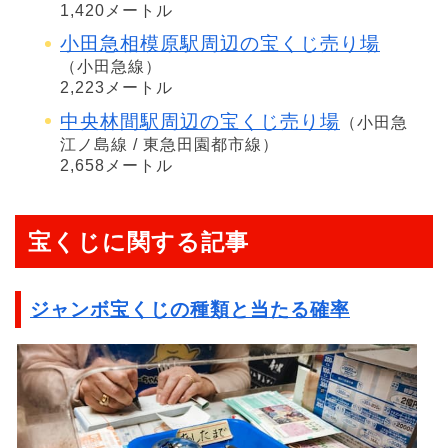
1,420メートル
小田急相模原駅周辺の宝くじ売り場
（小田急線）
2,223メートル
中央林間駅周辺の宝くじ売り場
（小田急
江ノ島線 / 東急田園都市線）
2,658メートル
宝くじに関する記事
ジャンボ宝くじの種類と当たる確率