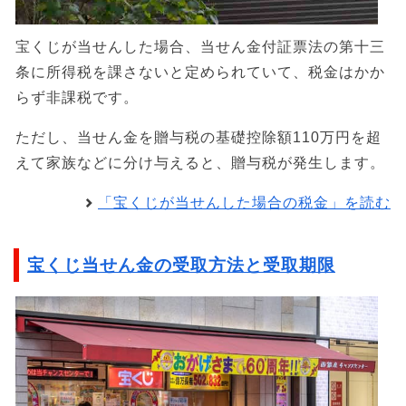
宝くじが当せんした場合、当せん金付証票法の第十三
条に所得税を課さないと定められていて、税金はかか
らず非課税です。
ただし、当せん金を贈与税の基礎控除額110万円を超
えて家族などに分け与えると、贈与税が発生します。
「宝くじが当せんした場合の税金」を読む
宝くじ当せん金の受取方法と受取期限