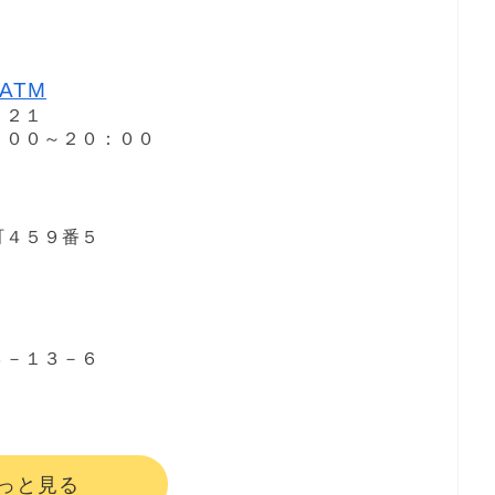
ATM
６２１
８：００～２０：００
町４５９番５
３－１３－６
っと見る