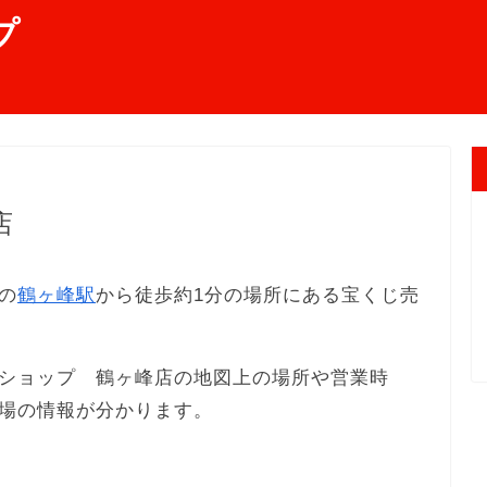
プ
店
の
鶴ヶ峰駅
から徒歩約1分の場所にある宝くじ売
ショップ 鶴ヶ峰店の地図上の場所や営業時
場の情報が分かります。