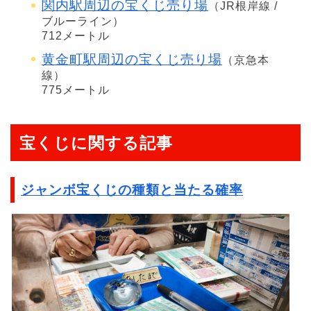
関内駅周辺の宝くじ売り場
（JR根岸線 /
ブルーライン）
712メートル
黄金町駅周辺の宝くじ売り場
（京急本
線）
775メートル
宝くじに関する記事
ジャンボ宝くじの種類と当たる確率