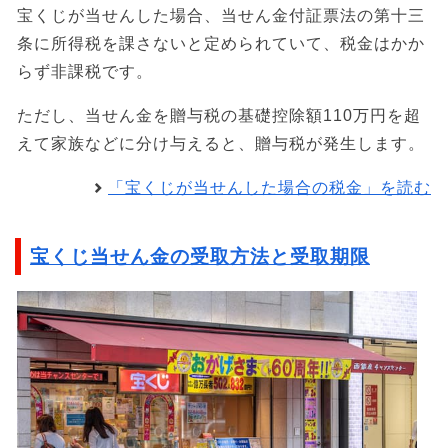
宝くじが当せんした場合、当せん金付証票法の第十三
条に所得税を課さないと定められていて、税金はかか
らず非課税です。
ただし、当せん金を贈与税の基礎控除額110万円を超
えて家族などに分け与えると、贈与税が発生します。
「宝くじが当せんした場合の税金」を読む
宝くじ当せん金の受取方法と受取期限