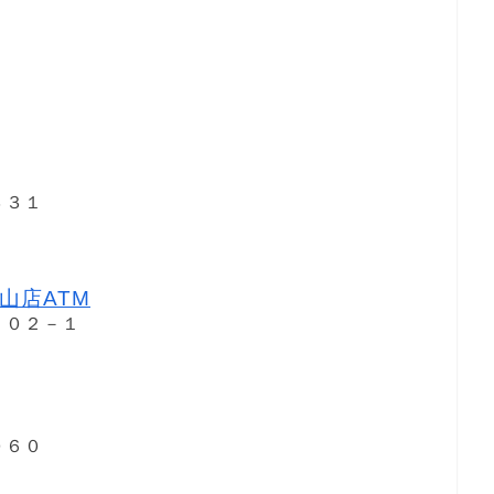
３３１
山店ATM
７０２－１
０６０