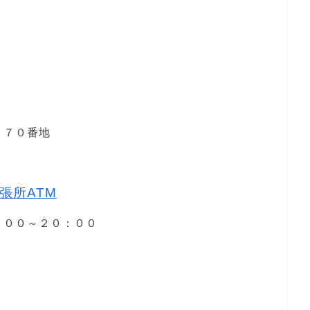
６７０番地
張所ATM
８：００～２０：００
２