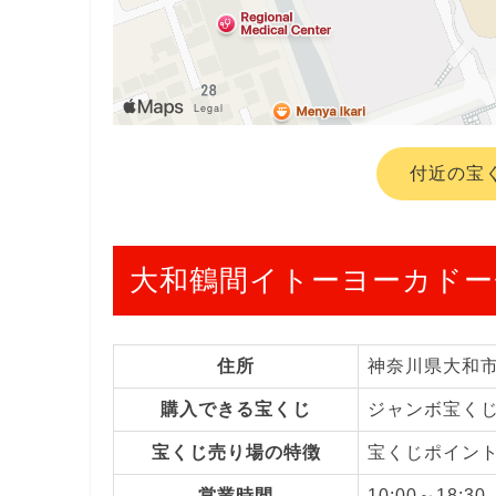
付近の宝
大和鶴間イトーヨーカドー
住所
神奈川県大和
購入できる宝くじ
ジャンボ宝く
宝くじ売り場の特徴
宝くじポイン
営業時間
10:00～18:30