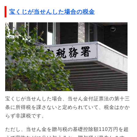
宝くじが当せんした場合の税金
宝くじが当せんした場合、当せん金付証票法の第十三
条に所得税を課さないと定められていて、税金はかか
らず非課税です。
ただし、当せん金を贈与税の基礎控除額110万円を超