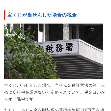
宝くじが当せんした場合の税金
宝くじが当せんした場合、当せん金付証票法の第十三
条に所得税を課さないと定められていて、税金はかか
らず非課税です。
ただし、当せん金を贈与税の基礎控除額110万円を超