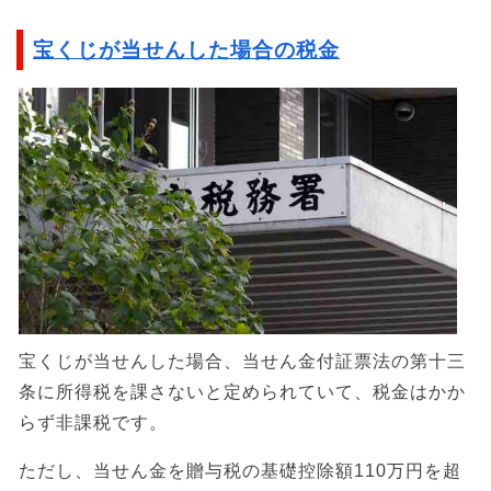
宝くじが当せんした場合の税金
宝くじが当せんした場合、当せん金付証票法の第十三
条に所得税を課さないと定められていて、税金はかか
らず非課税です。
ただし、当せん金を贈与税の基礎控除額110万円を超