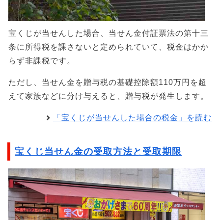
宝くじが当せんした場合、当せん金付証票法の第十三
条に所得税を課さないと定められていて、税金はかか
らず非課税です。
ただし、当せん金を贈与税の基礎控除額110万円を超
えて家族などに分け与えると、贈与税が発生します。
「宝くじが当せんした場合の税金」を読む
宝くじ当せん金の受取方法と受取期限