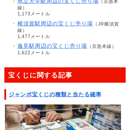
県立大学駅周辺の宝くじ売り場
（京急本
線）
1,173メートル
横須賀駅周辺の宝くじ売り場
（JR横須賀
線）
1,477メートル
逸見駅周辺の宝くじ売り場
（京急本線）
1,622メートル
宝くじに関する記事
ジャンボ宝くじの種類と当たる確率