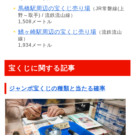
馬橋駅周辺の宝くじ売り場
（JR常磐線(上
野～取手) / 流鉄流山線）
1,508メートル
鰭ヶ崎駅周辺の宝くじ売り場
（流鉄流山
線）
1,934メートル
宝くじに関する記事
ジャンボ宝くじの種類と当たる確率