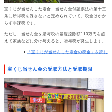
宝くじが当せんした場合、当せん金付証票法の第十三
条に所得税を課さないと定められていて、税金はかか
らず非課税です。
ただし、当せん金を贈与税の基礎控除額110万円を超
えて家族などに分け与えると、贈与税が発生します。
「宝くじが当せんした場合の税金」を読む
宝くじ当せん金の受取方法と受取期限