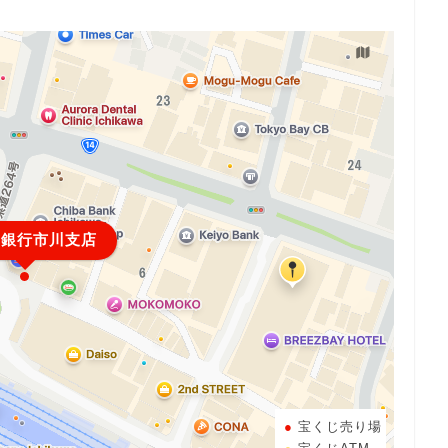
ほ銀行市川支店
宝くじ売り場