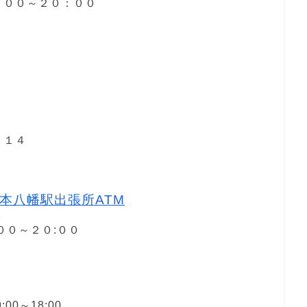
８：００～２０：００
－１４
本八幡駅出張所ATM
３
:００～２０:００
00～18:00