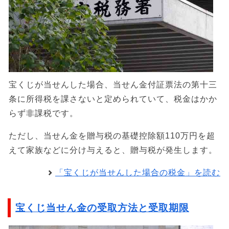
宝くじが当せんした場合、当せん金付証票法の第十三
条に所得税を課さないと定められていて、税金はかか
らず非課税です。
ただし、当せん金を贈与税の基礎控除額110万円を超
えて家族などに分け与えると、贈与税が発生します。
「宝くじが当せんした場合の税金」を読む
宝くじ当せん金の受取方法と受取期限