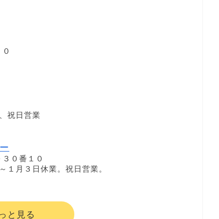
７０
休業、祝日営業
ー
０３０番１０
３１日～１月３日休業。祝日営業。
っと見る