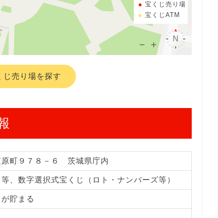
宝くじ売り場
宝くじATM
くじ売り場を探す
報
笠原町９７８－６ 茨城県庁内
じ等、数字選択式宝くじ（ロト・ナンバーズ等）
トが貯まる