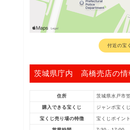
付近の宝
茨城県庁内 高橋売店の情
住所
茨城県水戸市
購入できる宝くじ
ジャンボ宝く
宝くじ売り場の特徴
宝くじポイン
営業時間
7:30～17:00