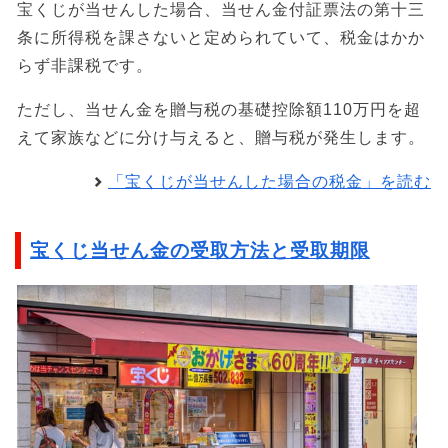
宝くじが当せんした場合、当せん金付証票法の第十三
条に所得税を課さないと定められていて、税金はかか
らず非課税です。
ただし、当せん金を贈与税の基礎控除額110万円を超
えて家族などに分け与えると、贈与税が発生します。
「宝くじが当せんした場合の税金」を読む
宝くじ当せん金の受取方法と受取期限