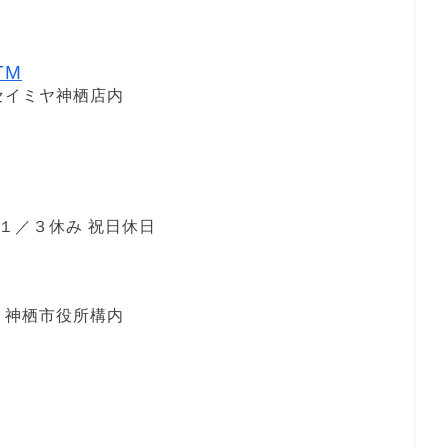
TM
セイミヤ神栖店内
１～１／３休み 祝日休日
 神栖市役所構内