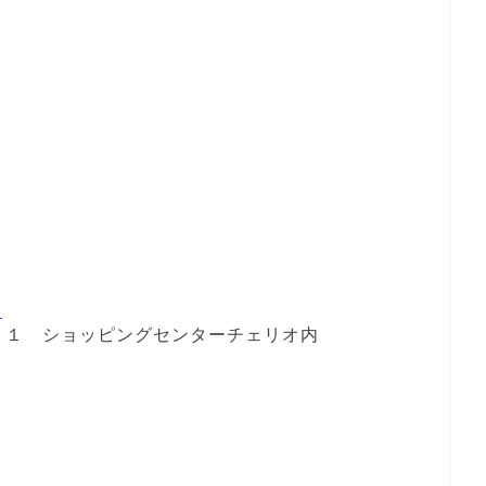
１
M
－１ ショッピングセンターチェリオ内