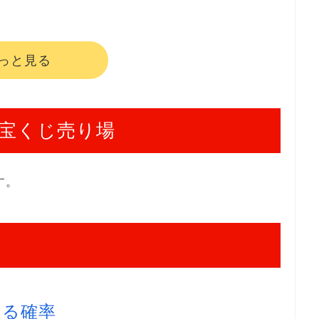
っと見る
宝くじ売り場
す。
たる確率