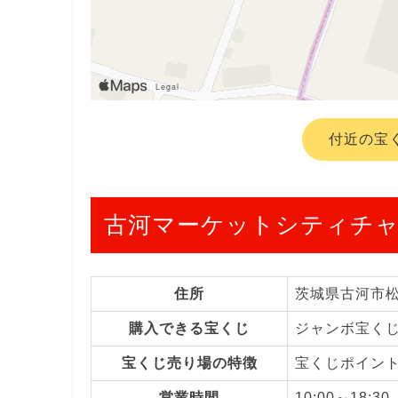
付近の宝
古河マーケットシティチ
住所
茨城県古河市
購入できる宝くじ
ジャンボ宝く
宝くじ売り場の特徴
宝くじポイン
営業時間
10:00～18:30