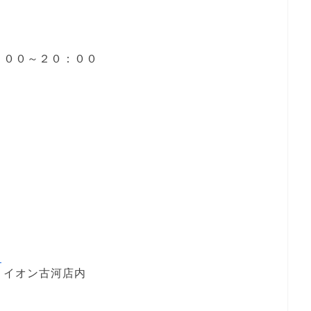
８：００～２０：００
M
 イオン古河店内