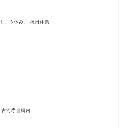
１～１／３休み。 祝日休業。
 古河庁舎構内