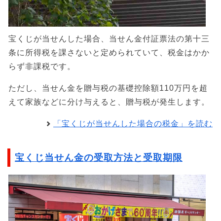
宝くじが当せんした場合、当せん金付証票法の第十三
条に所得税を課さないと定められていて、税金はかか
らず非課税です。
ただし、当せん金を贈与税の基礎控除額110万円を超
えて家族などに分け与えると、贈与税が発生します。
「宝くじが当せんした場合の税金」を読む
宝くじ当せん金の受取方法と受取期限