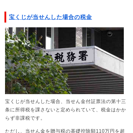
宝くじが当せんした場合の税金
宝くじが当せんした場合、当せん金付証票法の第十三
条に所得税を課さないと定められていて、税金はかか
らず非課税です。
ただし、当せん金を贈与税の基礎控除額110万円を超