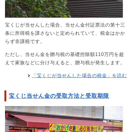
宝くじが当せんした場合、当せん金付証票法の第十三
条に所得税を課さないと定められていて、税金はかか
らず非課税です。
ただし、当せん金を贈与税の基礎控除額110万円を超
えて家族などに分け与えると、贈与税が発生します。
「宝くじが当せんした場合の税金」を読む
宝くじ当せん金の受取方法と受取期限