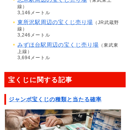
（東武東上
線）
3,146メートル
東所沢駅周辺の宝くじ売り場
（JR武蔵野
線）
3,246メートル
みずほ台駅周辺の宝くじ売り場
（東武東
上線）
3,694メートル
宝くじに関する記事
ジャンボ宝くじの種類と当たる確率