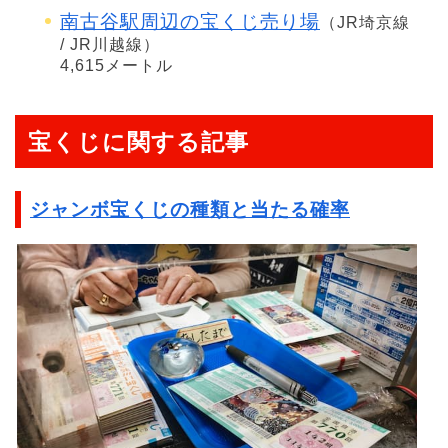
南古谷駅周辺の宝くじ売り場
（JR埼京線
/ JR川越線）
4,615メートル
宝くじに関する記事
ジャンボ宝くじの種類と当たる確率