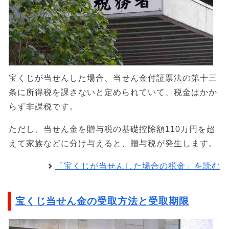
宝くじが当せんした場合、当せん金付証票法の第十三
条に所得税を課さないと定められていて、税金はかか
らず非課税です。
ただし、当せん金を贈与税の基礎控除額110万円を超
えて家族などに分け与えると、贈与税が発生します。
「宝くじが当せんした場合の税金」を読む
宝くじ当せん金の受取方法と受取期限