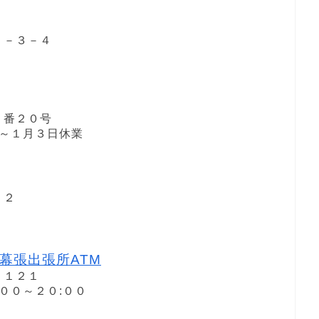
１－３－４
１番２０号
１日～１月３日休業
２２
幕張出張所ATM
－１２１
:;００～２０:００