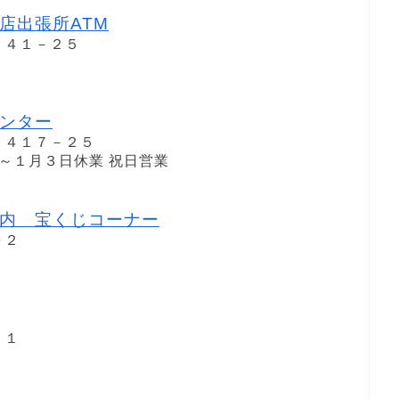
店出張所ATM
－４１－２５
ンター
－４１７－２５
１日～１月３日休業 祝日営業
内 宝くじコーナー
０２
－１