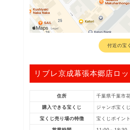
付近の宝
リブレ京成幕張本郷店ロッ
住所
千葉県千葉市
購入できる宝くじ
ジャンボ宝く
宝くじ売り場の特徴
宝くじポイン
営業時間
11:00～18:30