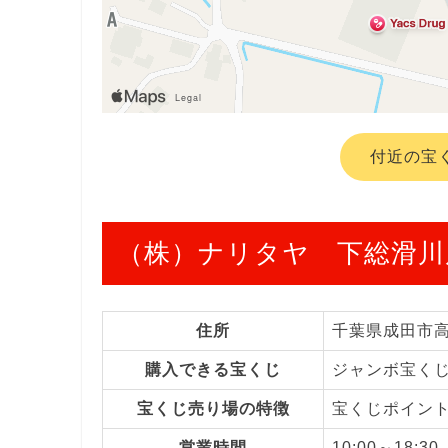
付近の宝
（株）ナリタヤ 下総滑川
住所
千葉県成田市
購入できる宝くじ
ジャンボ宝く
宝くじ売り場の特徴
宝くじポイン
営業時間
10:00～18:30