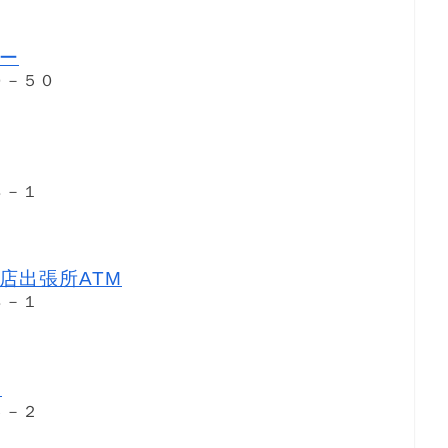
ー
０－５０
８－１
店出張所ATM
８－１
M
６－２