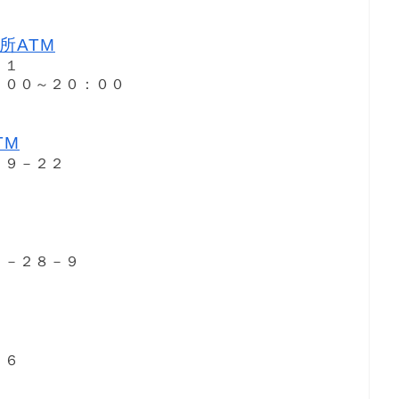
所ATM
－１
８：００～２０：００
TM
１９－２２
１－２８－９
－６