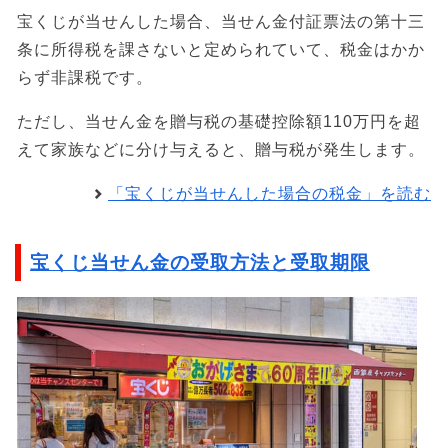
宝くじが当せんした場合、当せん金付証票法の第十三
条に所得税を課さないと定められていて、税金はかか
らず非課税です。
ただし、当せん金を贈与税の基礎控除額110万円を超
えて家族などに分け与えると、贈与税が発生します。
「宝くじが当せんした場合の税金」を読む
宝くじ当せん金の受取方法と受取期限