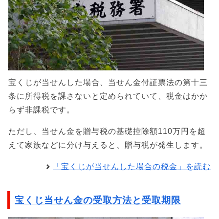
宝くじが当せんした場合、当せん金付証票法の第十三
条に所得税を課さないと定められていて、税金はかか
らず非課税です。
ただし、当せん金を贈与税の基礎控除額110万円を超
えて家族などに分け与えると、贈与税が発生します。
「宝くじが当せんした場合の税金」を読む
宝くじ当せん金の受取方法と受取期限