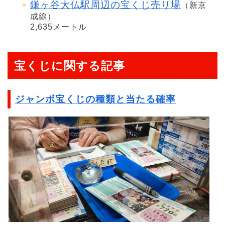
鎌ヶ谷大仏駅周辺の宝くじ売り場
（新京
成線）
2,635メートル
宝くじに関する記事
ジャンボ宝くじの種類と当たる確率