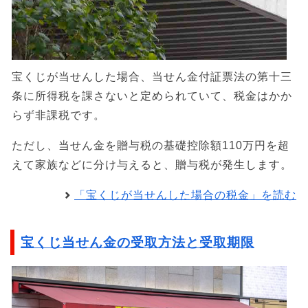
宝くじが当せんした場合、当せん金付証票法の第十三
条に所得税を課さないと定められていて、税金はかか
らず非課税です。
ただし、当せん金を贈与税の基礎控除額110万円を超
えて家族などに分け与えると、贈与税が発生します。
「宝くじが当せんした場合の税金」を読む
宝くじ当せん金の受取方法と受取期限