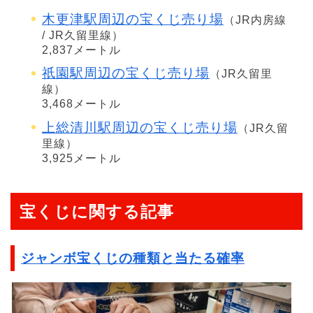
木更津駅周辺の宝くじ売り場
（JR内房線
/ JR久留里線）
2,837メートル
祇園駅周辺の宝くじ売り場
（JR久留里
線）
3,468メートル
上総清川駅周辺の宝くじ売り場
（JR久留
里線）
3,925メートル
宝くじに関する記事
ジャンボ宝くじの種類と当たる確率