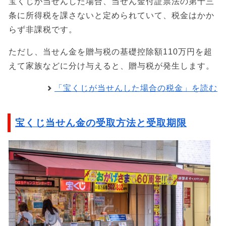
宝くじが当せんした場合、当せん金付証票法の第十三
条に所得税を課さないと定められていて、税金はかか
らず非課税です。
ただし、当せん金を贈与税の基礎控除額110万円を超
えて家族などに分け与えると、贈与税が発生します。
「宝くじが当せんした場合の税金」を読む
宝くじ当せん金の受取方法と受取期限