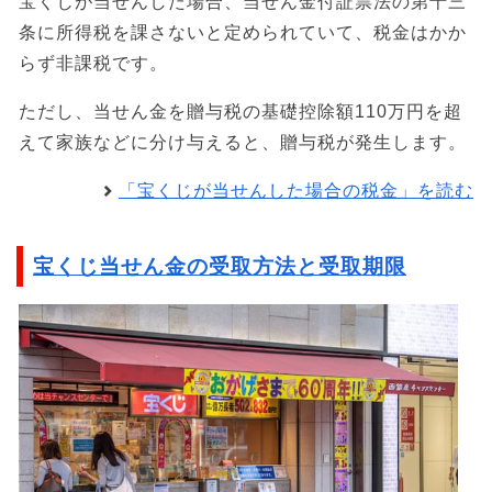
宝くじが当せんした場合、当せん金付証票法の第十三
条に所得税を課さないと定められていて、税金はかか
らず非課税です。
ただし、当せん金を贈与税の基礎控除額110万円を超
えて家族などに分け与えると、贈与税が発生します。
「宝くじが当せんした場合の税金」を読む
宝くじ当せん金の受取方法と受取期限