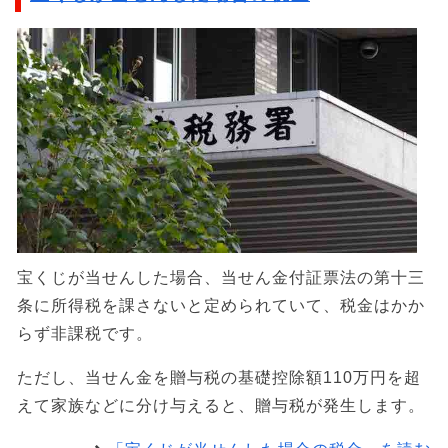
宝くじが当せんした場合、当せん金付証票法の第十三
条に所得税を課さないと定められていて、税金はかか
らず非課税です。
ただし、当せん金を贈与税の基礎控除額110万円を超
えて家族などに分け与えると、贈与税が発生します。