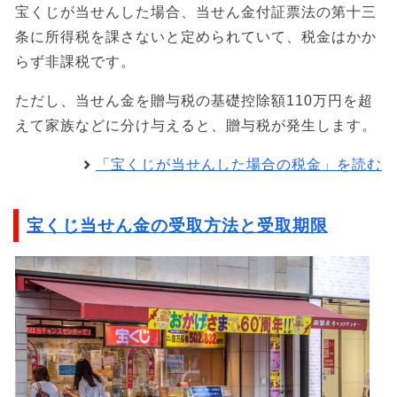
宝くじが当せんした場合、当せん金付証票法の第十三
条に所得税を課さないと定められていて、税金はかか
らず非課税です。
ただし、当せん金を贈与税の基礎控除額110万円を超
えて家族などに分け与えると、贈与税が発生します。
「宝くじが当せんした場合の税金」を読む
宝くじ当せん金の受取方法と受取期限