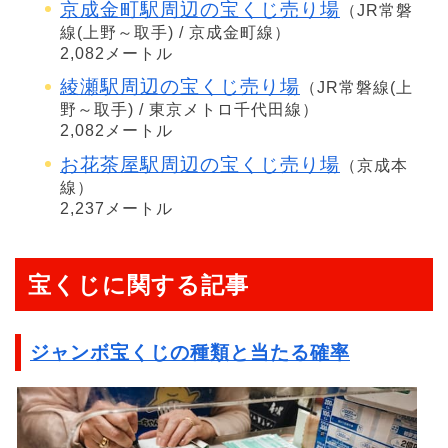
京成金町駅周辺の宝くじ売り場
（JR常磐
線(上野～取手) / 京成金町線）
2,082メートル
綾瀬駅周辺の宝くじ売り場
（JR常磐線(上
野～取手) / 東京メトロ千代田線）
2,082メートル
お花茶屋駅周辺の宝くじ売り場
（京成本
線）
2,237メートル
宝くじに関する記事
ジャンボ宝くじの種類と当たる確率