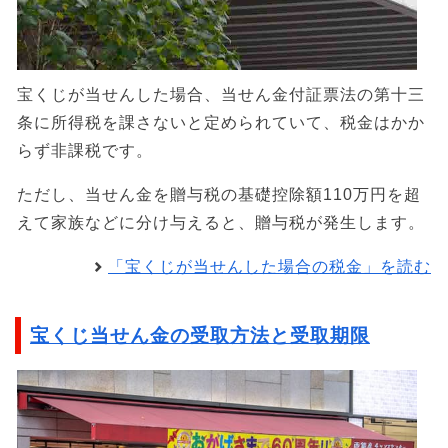
宝くじが当せんした場合、当せん金付証票法の第十三
条に所得税を課さないと定められていて、税金はかか
らず非課税です。
ただし、当せん金を贈与税の基礎控除額110万円を超
えて家族などに分け与えると、贈与税が発生します。
「宝くじが当せんした場合の税金」を読む
宝くじ当せん金の受取方法と受取期限