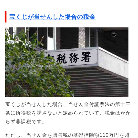
宝くじが当せんした場合の税金
宝くじが当せんした場合、当せん金付証票法の第十三
条に所得税を課さないと定められていて、税金はかか
らず非課税です。
ただし、当せん金を贈与税の基礎控除額110万円を超