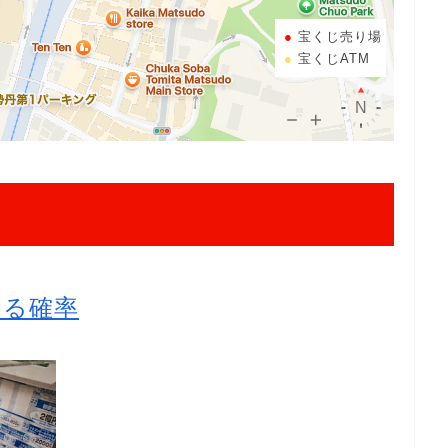
宝くじ売り場
宝くじATM
たる確率